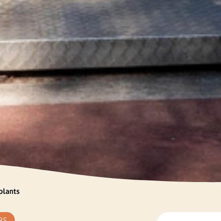
olants
RS