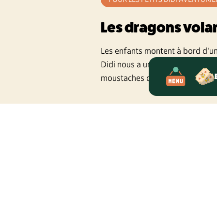
Les dragons vola
Les enfants montent à bord d'u
Didi nous a un jour confié : "J'ad
moustaches quand je m'envole su