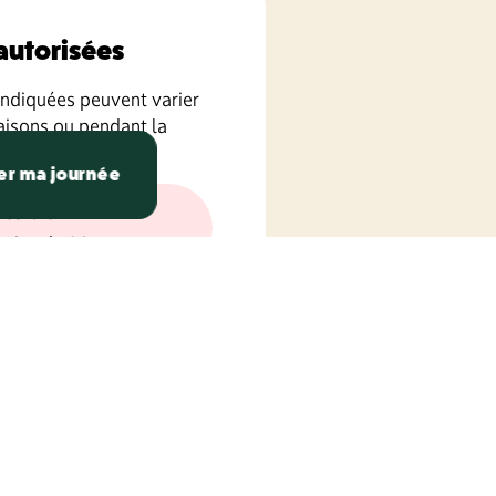
 autorisées
 indiquées peuvent varier
aisons ou pendant la
ours.
er ma journée
nterdit
oins de 90 cm
utorisé accompagné
0-105 cm
utorisé seul
lus de 105 cm