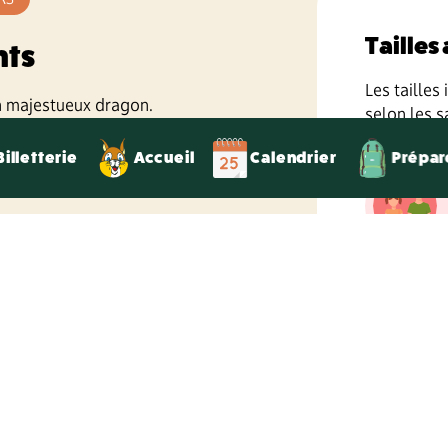
Tailles
nts
Les tailles
n majestueux dragon.
selon les s
ore sentir le vent chatouiller mes
saison en c
Billetterie
Accueil
Calendrier
Prépar
r le dos d'un dragon !"
I
m
A
9
A
p