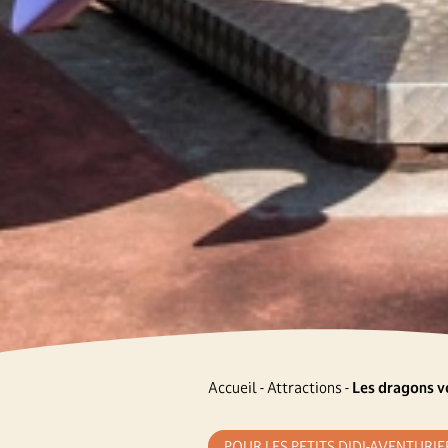
Accueil
-
Attractions
-
Les dragons v
POUR LES PETITS DIDI-AVENTURIE