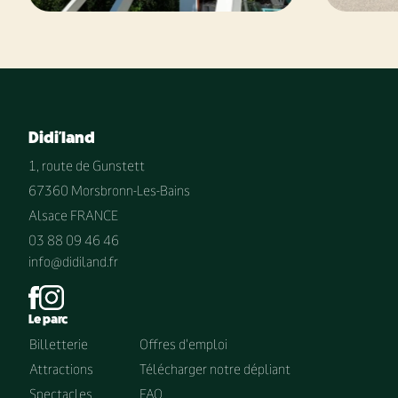
Didi'land
1, route de Gunstett
67360 Morsbronn-Les-Bains
Alsace FRANCE
03 88 09 46 46
info@didiland.fr
Le parc
Billetterie
Offres d'emploi
Attractions
Télécharger notre dépliant
Spectacles
FAQ