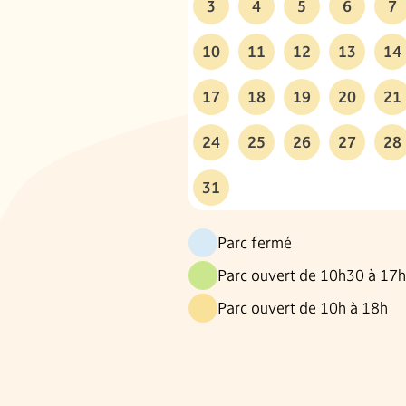
3
4
5
6
7
10
11
12
13
14
17
18
19
20
21
24
25
26
27
28
31
Parc fermé
Parc ouvert de 10h30 à 17
Parc ouvert de 10h à 18h