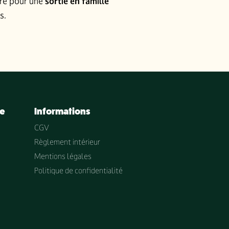
ré pour une
sortie en famille
s.
ée
Informations
CGV
Règlement intérieur
Mentions légales
Politique de confidentialité