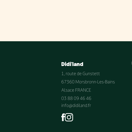
Didi'land
1, route de Gunstett
67360 Morsbronn-Les-Bains
Alsace FRANCE
03 88 09 46 46
info@didiland.fr