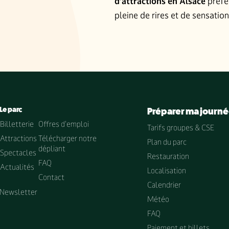
d’attractions en Alsace
préfé
pleine de rires et de sensation
Le parc
Préparer ma journ
Billetterie
Offres d'emploi
Tarifs groupes & CSE
Attractions
Télécharger notre
Plan du parc
dépliant
Spectacles
Restauration
FAQ
Actualités
Localisation
Contact
Calendrier
Newsletter
Météo
FAQ
Paiement et billets